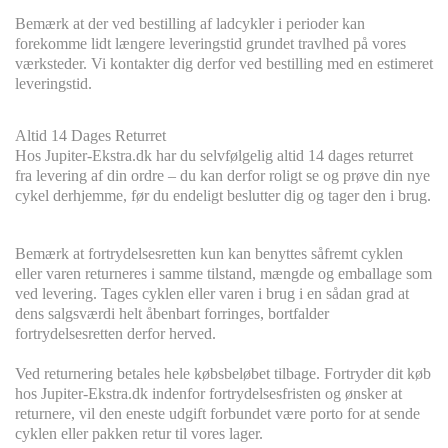
Bemærk at der ved bestilling af ladcykler i perioder kan
forekomme lidt længere leveringstid grundet travlhed på vores
værksteder. Vi kontakter dig derfor ved bestilling med en estimeret
leveringstid.
Altid 14 Dages Returret
Hos Jupiter-Ekstra.dk har du selvfølgelig altid 14 dages returret
fra levering af din ordre – du kan derfor roligt se og prøve din nye
cykel derhjemme, før du endeligt beslutter dig og tager den i brug.
Bemærk at fortrydelsesretten kun kan benyttes såfremt cyklen
eller varen returneres i samme tilstand, mængde og emballage som
ved levering. Tages cyklen eller varen i brug i en sådan grad at
dens salgsværdi helt åbenbart forringes, bortfalder
fortrydelsesretten derfor herved.
Ved returnering betales hele købsbeløbet tilbage. Fortryder dit køb
hos Jupiter-Ekstra.dk indenfor fortrydelsesfristen og ønsker at
returnere, vil den eneste udgift forbundet være porto for at sende
cyklen eller pakken retur til vores lager.