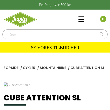
Fri fragt over 500 kr.
Toggle
☰
0
navigation

SE VORES TILBUD HER
FORSIDE
/
CYKLER
/
MOUNTAINBIKE
/
CUBE ATTENTION SL
CUBE ATTENTION SL