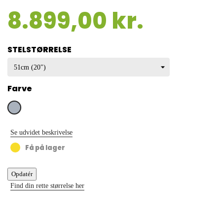
8.899,00 kr.
STELSTØRRELSE
Farve
Grå
Se udvidet beskrivelse
Få på lager
Find din rette størrelse her