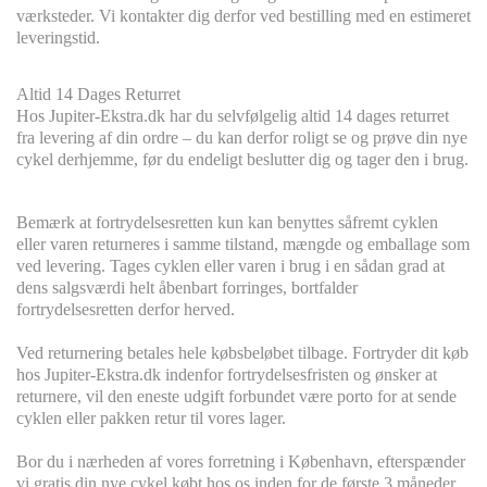
værksteder. Vi kontakter dig derfor ved bestilling med en estimeret
leveringstid.
Altid 14 Dages Returret
Hos Jupiter-Ekstra.dk har du selvfølgelig altid 14 dages returret
fra levering af din ordre – du kan derfor roligt se og prøve din nye
cykel derhjemme, før du endeligt beslutter dig og tager den i brug.
Bemærk at fortrydelsesretten kun kan benyttes såfremt cyklen
eller varen returneres i samme tilstand, mængde og emballage som
ved levering. Tages cyklen eller varen i brug i en sådan grad at
dens salgsværdi helt åbenbart forringes, bortfalder
fortrydelsesretten derfor herved.
Ved returnering betales hele købsbeløbet tilbage. Fortryder dit køb
hos Jupiter-Ekstra.dk indenfor fortrydelsesfristen og ønsker at
returnere, vil den eneste udgift forbundet være porto for at sende
cyklen eller pakken retur til vores lager.
Bor du i nærheden af vores forretning i København, efterspænder
vi gratis din nye cykel købt hos os inden for de første 3 måneder