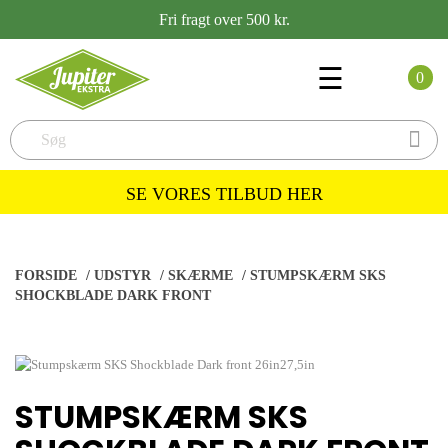
Fri fragt over 500 kr.
Toggle
☰
0
navigation

SE VORES TILBUD HER
FORSIDE
/
UDSTYR
/
SKÆRME
/
STUMPSKÆRM SKS
SHOCKBLADE DARK FRONT
STUMPSKÆRM SKS