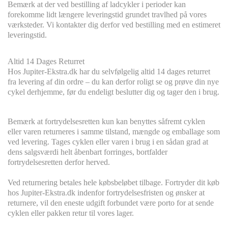
Bemærk at der ved bestilling af ladcykler i perioder kan
forekomme lidt længere leveringstid grundet travlhed på vores
værksteder. Vi kontakter dig derfor ved bestilling med en estimeret
leveringstid.
Altid 14 Dages Returret
Hos Jupiter-Ekstra.dk har du selvfølgelig altid 14 dages returret
fra levering af din ordre – du kan derfor roligt se og prøve din nye
cykel derhjemme, før du endeligt beslutter dig og tager den i brug.
Bemærk at fortrydelsesretten kun kan benyttes såfremt cyklen
eller varen returneres i samme tilstand, mængde og emballage som
ved levering. Tages cyklen eller varen i brug i en sådan grad at
dens salgsværdi helt åbenbart forringes, bortfalder
fortrydelsesretten derfor herved.
Ved returnering betales hele købsbeløbet tilbage. Fortryder dit køb
hos Jupiter-Ekstra.dk indenfor fortrydelsesfristen og ønsker at
returnere, vil den eneste udgift forbundet være porto for at sende
cyklen eller pakken retur til vores lager.