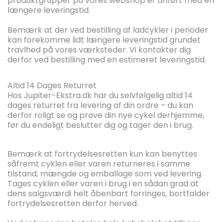
produktgrupper på vores webshop er anført med en
længere leveringstid.
Bemærk at der ved bestilling af ladcykler i perioder
kan forekomme lidt længere leveringstid grundet
travlhed på vores værksteder. Vi kontakter dig
derfor ved bestilling med en estimeret leveringstid.
Altid 14 Dages Returret
Hos Jupiter-Ekstra.dk har du selvfølgelig altid 14
dages returret fra levering af din ordre – du kan
derfor roligt se og prøve din nye cykel derhjemme,
før du endeligt beslutter dig og tager den i brug.
Bemærk at fortrydelsesretten kun kan benyttes
såfremt cyklen eller varen returneres i samme
tilstand, mængde og emballage som ved levering.
Tages cyklen eller varen i brug i en sådan grad at
dens salgsværdi helt åbenbart forringes, bortfalder
fortrydelsesretten derfor herved.