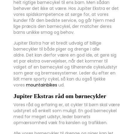
helt rigtige børnecykel til ens barn. Men sådan
behøver det ikke at være. Hos Jupiter Ekstra er det
vores spidskompetence at sørge for, at vores
kunder får den bedste service, og går hjem med
lige præcis den børnecykel, der matcher deres
barns unikke smag og behov.
Jupiter Ekstra har et bredt udvalg af billige
børnecykler til både piger og drenge i alle
aldre. Det kan derfor være en god ide, at gøre sig
et par ekstra overvejelser, når det kommer til
valget af en børnecykel og tilhørende cykeludstyr
som gear og bremsesystemer.
Leder du efter en
lidt mere sporty cykel, så kan du også tjekke
vores
mountainbikes
ud.
Jupiter Ekstras råd om børnecykler
Vores råd og erfaring er, at cykler til børn skal være
udstyret så enkelt som muligt. En god børnecykel
med for meget udstyr, leder barnets
opmærsomhed væk fra kørslen og trafikken.
Alle vores børnecykler til drenge og piger kan let