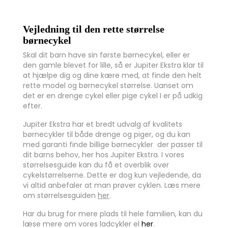
Vejledning til den rette størrelse
børnecykel
Skal dit barn have sin første børnecykel, eller er
den gamle blevet for lille, så er Jupiter Ekstra klar til
at hjælpe dig og dine kære med, at finde den helt
rette model og børnecykel størrelse. Uanset om
det er en drenge cykel eller pige cykel I er på udkig
efter.
Jupiter Ekstra har et bredt udvalg af kvalitets
børnecykler til både drenge og piger, og du kan
med garanti finde billige børnecykler der passer til
dit barns behov, her hos Jupiter Ekstra. I vores
størrelsesguide kan du få et overblik over
cykelstørrelserne. Dette er dog kun vejledende, da
vi altid anbefaler at man prøver cyklen. Læs mere
om størrelsesguiden
her
.
Har du brug for mere plads til hele familien, kan du
læse mere om vores ladcykler el
her
.