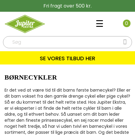
Fri fragt over 500 kr.
Toggle
☰
0
navigati

SE VORES TILBUD HER
BØRNECYKLER
Er det ved at være tid til dit barns første børnecykel? Eller er
dit barn vokset fra den gamle drenge cykel eller pige cykel?
Så er du kommet til det helt rette sted. Hos Jupiter Ekstra,
er vi eksperter i at finde de helt rette cykler til børn i alle
aldre, og til ethvert behov. Så uanset om dit barn leder
efter den fineste prinsessecykel, en sej racer model eller
noget helt tredje, så har vi uden tvivl en børnecykel i vores
sortiment, der passer til lige præcis dit barn. Og det bedste