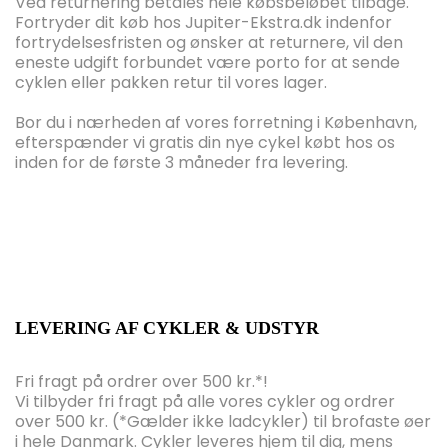
Ved returnering betales hele købsbeløbet tilbage.
Fortryder dit køb hos Jupiter-Ekstra.dk indenfor
fortrydelsesfristen og ønsker at returnere, vil den
eneste udgift forbundet være porto for at sende
cyklen eller pakken retur til vores lager.
Bor du i nærheden af vores forretning i København,
efterspænder vi gratis din nye cykel købt hos os
inden for de første 3 måneder fra levering.
LEVERING AF CYKLER & UDSTYR
Fri fragt på ordrer over 500 kr.*!
Vi tilbyder fri fragt på alle vores cykler og ordrer
over 500 kr. (*Gælder ikke ladcykler) til brofaste øer
i hele Danmark. Cykler leveres hjem til dig, mens