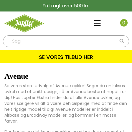
Fri fragt over 500 kr.
Toggle
☰
0
navigati

SE VORES TILBUD HER
Avenue
Se vores store udvalg af Avenue cykler! Søger du en luksus
cykel med et unikt design, så er Avenue bestemt noget for
dig! Hos Jupiter Ekstra finder du af alle Avenue cykler, og
vores sælgere vil altid være behjælpelige med at finde den
helt rigtige model til dig! Avenue modeller er inddelt i
Airbase og Broadway modeller, og kommer i en masse
farver.
Der findes en del Avenue-cykler, og vi har derfor prøvet at