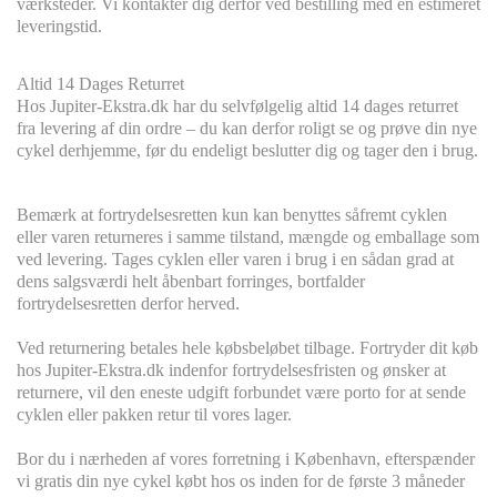
værksteder. Vi kontakter dig derfor ved bestilling med en estimeret
leveringstid.
Altid 14 Dages Returret
Hos Jupiter-Ekstra.dk har du selvfølgelig altid 14 dages returret
fra levering af din ordre – du kan derfor roligt se og prøve din nye
cykel derhjemme, før du endeligt beslutter dig og tager den i brug.
Bemærk at fortrydelsesretten kun kan benyttes såfremt cyklen
eller varen returneres i samme tilstand, mængde og emballage som
ved levering. Tages cyklen eller varen i brug i en sådan grad at
dens salgsværdi helt åbenbart forringes, bortfalder
fortrydelsesretten derfor herved.
Ved returnering betales hele købsbeløbet tilbage. Fortryder dit køb
hos Jupiter-Ekstra.dk indenfor fortrydelsesfristen og ønsker at
returnere, vil den eneste udgift forbundet være porto for at sende
cyklen eller pakken retur til vores lager.
Bor du i nærheden af vores forretning i København, efterspænder
vi gratis din nye cykel købt hos os inden for de første 3 måneder