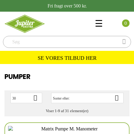
Fri fragt over 500 kr.
Toggle
☰
0
navigation

SE VORES TILBUD HER
PUMPER


30
Sorter efter:
Viser 1-9 af 31 element(er)