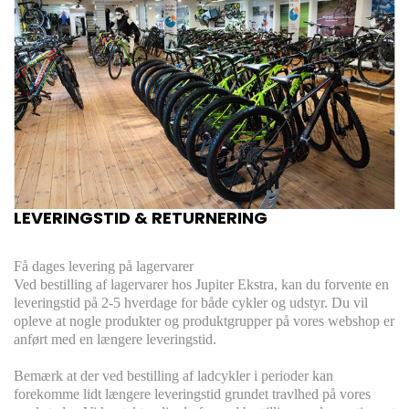
LEVERINGSTID & RETURNERING
Få dages levering på lagervarer
Ved bestilling af lagervarer hos Jupiter Ekstra, kan du forvente en
leveringstid på 2-5 hverdage for både cykler og udstyr. Du vil
opleve at nogle produkter og produktgrupper på vores webshop er
anført med en længere leveringstid.
Bemærk at der ved bestilling af ladcykler i perioder kan
forekomme lidt længere leveringstid grundet travlhed på vores