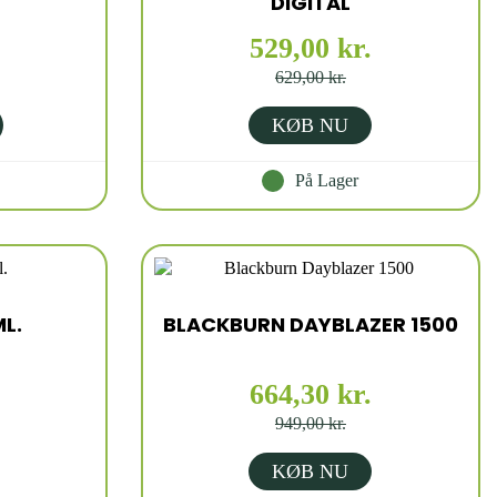
DIGITAL
529,00 kr.
629,00 kr.
KØB NU
På Lager
ML.
BLACKBURN DAYBLAZER 1500
664,30 kr.
949,00 kr.
KØB NU