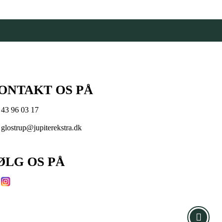
ONTAKT OS PÅ
43 96 03 17
glostrup@jupiterekstra.dk
ØLG OS PÅ