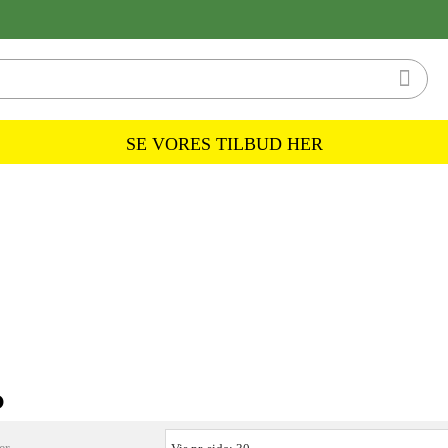

SE VORES TILBUD HER
Tilbud
D