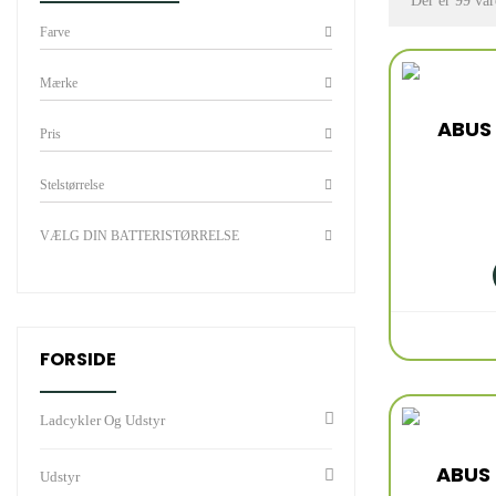
Der er 99 var
Farve
Mærke
ABUS 
Pris
Stelstørrelse
VÆLG DIN BATTERISTØRRELSE
FORSIDE
Ladcykler Og Udstyr
ABUS 
Udstyr