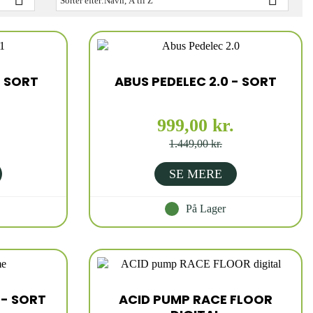
Sorter efter:
Navn, A til Z
- SORT
ABUS PEDELEC 2.0 - SORT
999,00 kr.
1.449,00 kr.
SE MERE
På Lager
- SORT
ACID PUMP RACE FLOOR