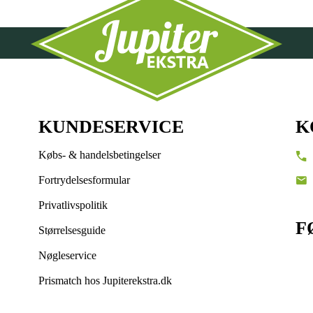
KUNDESERVICE
K
Købs- & handelsbetingelser
Fortrydelsesformular
Privatlivspolitik
F
Størrelsesguide
Nøgleservice
Prismatch hos Jupiterekstra.dk