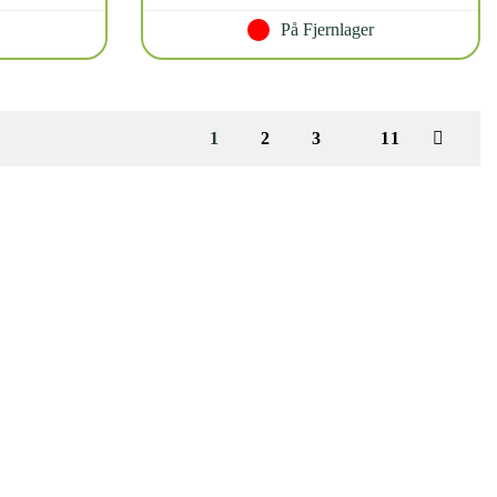
På Fjernlager
1
2
3
11