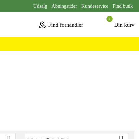
Udsalg
Åbningstider
Kundeservice
Find butik
0
Find forhandler
Din kurv

