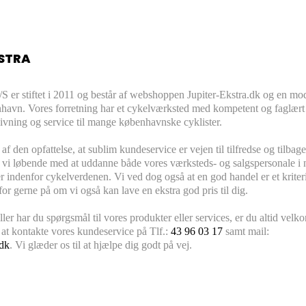
STRA
/S er stiftet i 2011 og består af webshoppen Jupiter-Ekstra.dk og en mo
nhavn. Vores forretning har et cykelværksted med kompetent og faglært
ivning og service til mange københavnske cyklister.
 af den opfattelse, at sublim kundeservice er vejen til tilfredse og tilb
 vi løbende med at uddanne både vores værksteds- og salgspersonale i 
r indenfor cykelverdenen. Vi ved dog også at en god handel er et kriteri
or gerne på om vi også kan lave en ekstra god pris til dig.
ler har du spørgsmål til vores produkter eller services, er du altid vel
il at kontakte vores kundeservice på Tlf.:
43 96 03 17
samt mail:
.dk
. Vi glæder os til at hjælpe dig godt på vej.