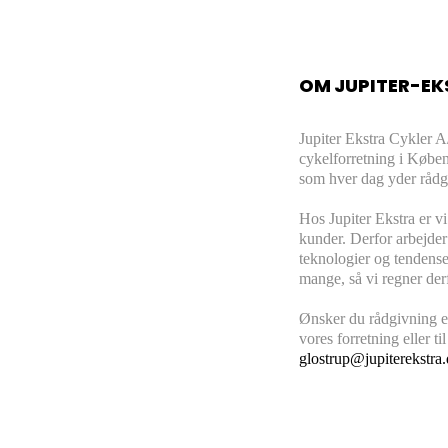
OM JUPITER-EK
Jupiter Ekstra Cykler A
cykelforretning i Købe
som hver dag yder rådg
Hos Jupiter Ekstra er vi
kunder. Derfor arbejder
teknologier og tendense
mange, så vi regner derf
Ønsker du rådgivning el
vores forretning eller t
glostrup@jupiterekstra