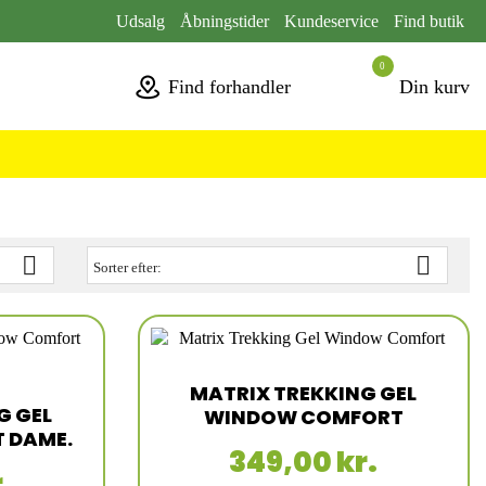
Udsalg
Åbningstider
Kundeservice
Find butik
0
Find forhandler
Din kurv


Sorter efter:
MATRIX TREKKING GEL
G GEL
WINDOW COMFORT
 DAME.
349,00 kr.
.