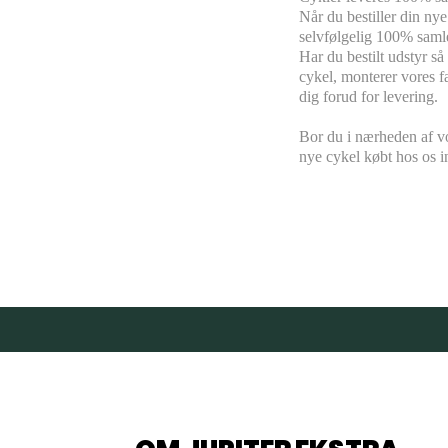
Når du bestiller din nye
selvfølgelig 100% samlet
Har du bestilt udstyr s
cykel, monterer vores fa
dig forud for levering.
Bor du i nærheden af vo
nye cykel købt hos os i