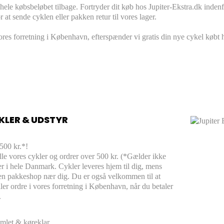
hele købsbeløbet tilbage. Fortryder dit køb hos Jupiter-Ekstra.dk indenfo
 at sende cyklen eller pakken retur til vores lager.
res forretning i København, efterspænder vi gratis din nye cykel købt h
KLER & UDSTYR
 500 kr.*!
 alle vores cykler og ordrer over 500 kr. (*Gælder ikke
øer i hele Danmark. Cykler leveres hjem til dig, mens
l en pakkeshop nær dig. Du er også velkommen til at
ler ordre i vores forretning i København, når du betaler
.
mlet & køreklar