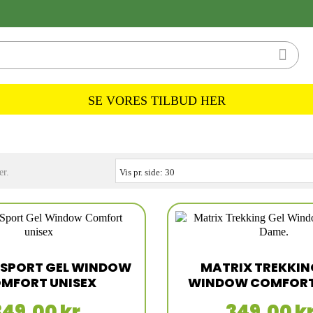

SE VORES TILBUD HER
er.
Vis pr. side:
30
 SPORT GEL WINDOW
MATRIX TREKKIN
MFORT UNISEX
WINDOW COMFORT
349,00 kr.
349,00 kr