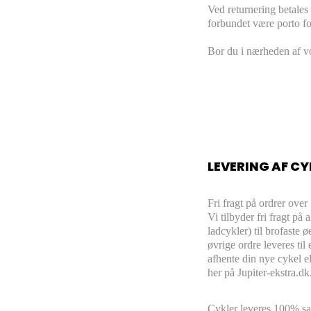
Ved returnering betales 
forbundet være porto for
Bor du i nærheden af vo
LEVERING AF CY
Fri fragt på ordrer over
Vi tilbyder fri fragt på
ladcykler) til brofaste 
øvrige ordre leveres ti
afhente din nye cykel el
her på Jupiter-ekstra.dk
Cykler leveres
100% s
a