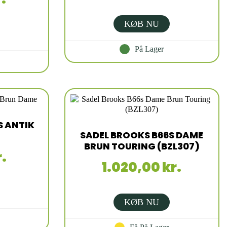
KØB NU
På Lager
S ANTIK
SADEL BROOKS B66S DAME
BRUN TOURING (BZL307)
.
1.020,00 kr.
KØB NU