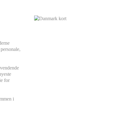
derne
 personale,
agevendende
nyeste
e for
kommen i