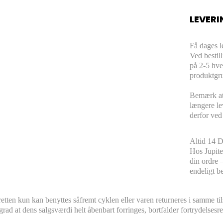
LEVERI
Få dages l
Ved bestil
på 2-5 hve
produktgru
Bemærk at 
længere le
derfor ved
Altid 14 D
Hos Jupiter
din ordre 
endeligt be
etten kun kan benyttes såfremt cyklen eller varen returneres i samme t
grad at dens salgsværdi helt åbenbart forringes, bortfalder fortrydelsesr