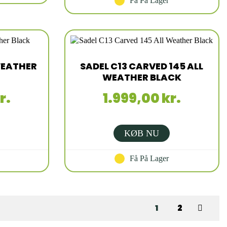
Få På Lager
 WEATHER
SADEL C13 CARVED 145 ALL
WEATHER BLACK
r.
1.999,00 kr.
KØB NU
Få På Lager
1
2