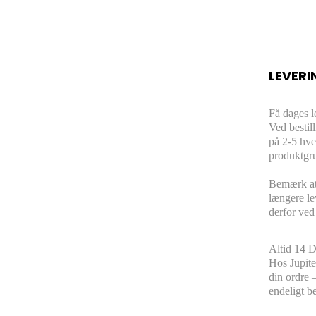
LEVERI
Få dages l
Ved bestil
på 2-5 hve
produktgru
Bemærk at 
længere le
derfor ved
Altid 14 D
Hos Jupiter
din ordre 
endeligt be