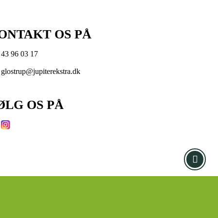
ONTAKT OS PÅ
43 96 03 17
glostrup@jupiterekstra.dk
ØLG OS PÅ