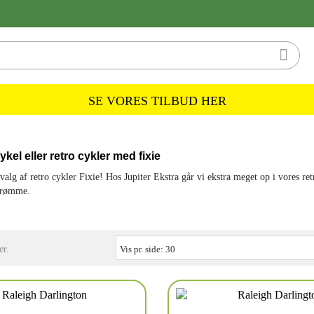

SE VORES TILBUD HER
el eller retro cykler med fixie
valg af retro cykler Fixie! Hos Jupiter Ekstra går vi ekstra meget op i vores ret
 drømme.
er.
Vis pr. side:
30