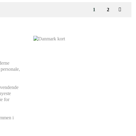
1
2
derne
 personale,
agevendende
nyeste
e for
kommen i