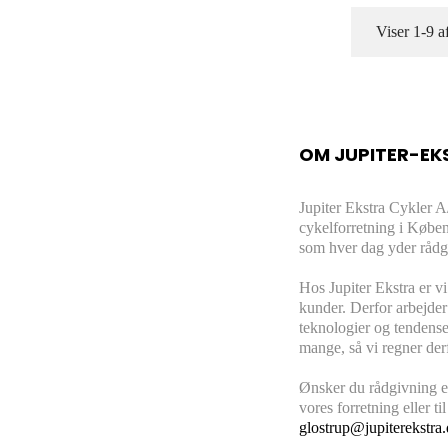
Viser 1-9 a
OM JUPITER-EK
Jupiter Ekstra Cykler A
cykelforretning i Købe
som hver dag yder rådg
Hos Jupiter Ekstra er vi
kunder. Derfor arbejder
teknologier og tendense
mange, så vi regner derf
Ønsker du rådgivning el
vores forretning eller t
glostrup@jupiterekstra