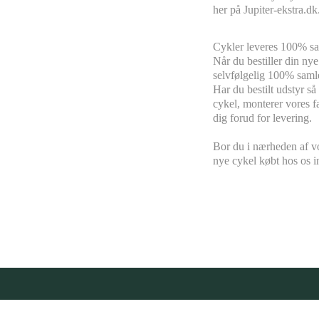
her på Jupiter-ekstra.dk
Cykler leveres
100% s
a
Når du bestiller din nye
selvfølgelig 100% samlet
Har du bestilt udstyr s
cykel, monterer vores fa
dig forud for levering.
Bor du i nærheden af vo
nye cykel købt hos os i