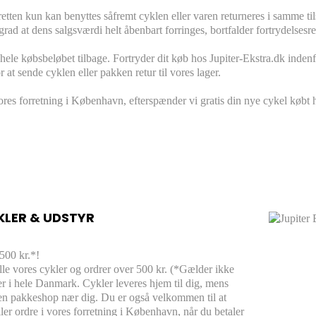
etten kun kan benyttes såfremt cyklen eller varen returneres i samme t
grad at dens salgsværdi helt åbenbart forringes, bortfalder fortrydelsesr
hele købsbeløbet tilbage. Fortryder dit køb hos Jupiter-Ekstra.dk indenfo
 at sende cyklen eller pakken retur til vores lager.
res forretning i København, efterspænder vi gratis din nye cykel købt h
KLER & UDSTYR
 500 kr.*!
 alle vores cykler og ordrer over 500 kr. (*Gælder ikke
øer i hele Danmark. Cykler leveres hjem til dig, mens
l en pakkeshop nær dig. Du er også velkommen til at
ler ordre i vores forretning i København, når du betaler