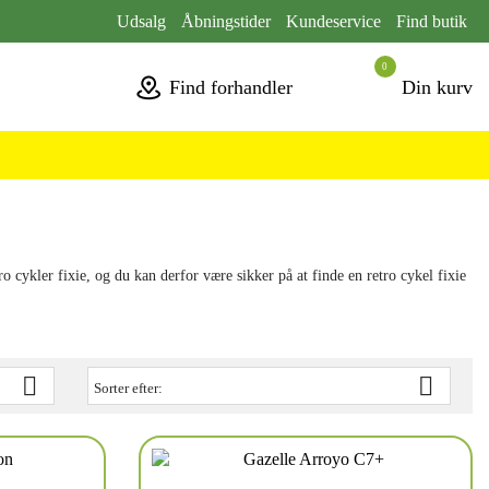
Udsalg
Åbningstider
Kundeservice
Find butik
0
Find forhandler
Din kurv
ro cykler fixie, og du kan derfor være sikker på at finde en retro cykel fixie


Sorter efter: