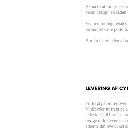
Bemærk at fortrydelsesr
varen i brug i en sådan 
Ved returnering betales 
forbundet være porto for
Bor du i nærheden af vo
LEVERING AF CY
Fri fragt på ordrer over
Vi tilbyder fri fragt på
ladcykler) til brofaste 
øvrige ordre leveres ti
afhente din nye cykel el