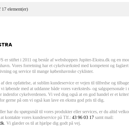
f 17 element(er)
STRA
/S er stiftet i 2011 og består af webshoppen Jupiter-Ekstra.dk og en mo
nhavn. Vores forretning har et cykelværksted med kompetent og faglært
ivning og service til mange københavnske cyklister.
 af den opfattelse, at sublim kundeservice er vejen til tilfredse og tilb
 vi løbende med at uddanne både vores værksteds- og salgspersonale i 
r indenfor cykelverdenen. Vi ved dog også at en god handel er et kriteri
or gerne på om vi også kan lave en ekstra god pris til dig.
ler har du spørgsmål til vores produkter eller services, er du altid vel
il at kontakte vores kundeservice på Tlf.:
43 96 03 17
samt mail:
.dk
. Vi glæder os til at hjælpe dig godt på vej.