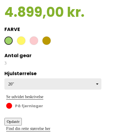
4.899,00 kr.
FARVE
Gul
Lyserød
Oliven
Grøn
Antal gear
3
Hjulstørrelse
Se udvidet beskrivelse
På fjernlager
Find din rette størrelse her