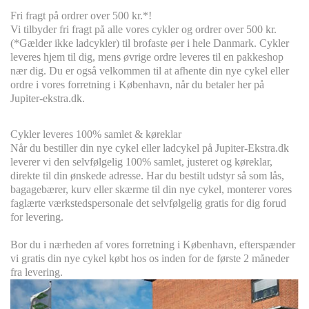
Fri fragt på ordrer over 500 kr.*!
Vi tilbyder fri fragt på alle vores cykler og ordrer over 500 kr.
(*Gælder ikke ladcykler) til brofaste øer i hele Danmark. Cykler
leveres hjem til dig, mens øvrige ordre leveres til en pakkeshop
nær dig. Du er også velkommen til at afhente din nye cykel eller
ordre i vores forretning i København, når du betaler her på
Jupiter-ekstra.dk.
Cykler leveres
100% s
amlet & køreklar
Når du bestiller din nye cykel eller ladcykel på Jupiter-Ekstra.dk
leverer vi den selvfølgelig 100% samlet, justeret og køreklar,
direkte til din ønskede adresse. Har du bestilt udstyr så som lås,
bagagebærer, kurv eller skærme til din nye cykel, monterer vores
faglærte værkstedspersonale det selvfølgelig gratis for dig forud
for levering.
Bor du i nærheden af vores forretning i København, efterspænder
vi gratis din nye cykel købt hos os inden for de første 2 måneder
fra levering.