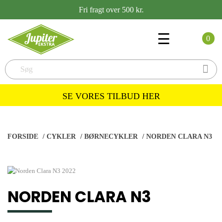
Fri fragt over 500 kr.
Toggle
☰
0
navigation

SE VORES TILBUD HER
FORSIDE
/
CYKLER
/
BØRNECYKLER
/
NORDEN CLARA N3
NORDEN CLARA N3