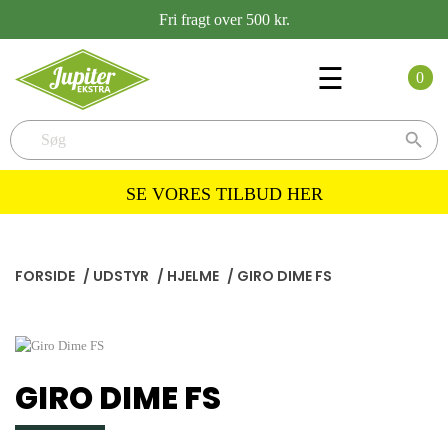
Fri fragt over 500 kr.
Toggle
☰
0
navigation

SE VORES TILBUD HER
FORSIDE
/
UDSTYR
/
HJELME
/
GIRO DIME FS
GIRO DIME FS