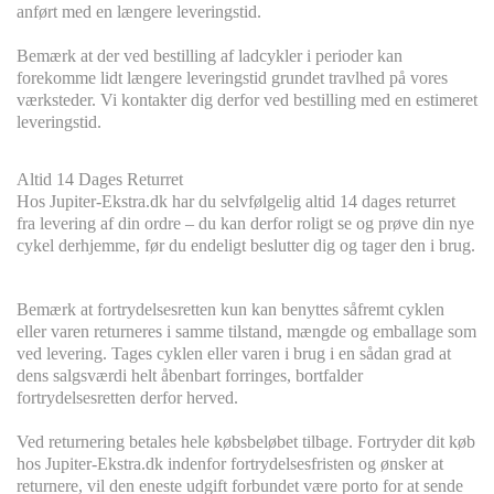
anført med en længere leveringstid.
Bemærk at der ved bestilling af ladcykler i perioder kan
forekomme lidt længere leveringstid grundet travlhed på vores
værksteder. Vi kontakter dig derfor ved bestilling med en estimeret
leveringstid.
Altid 14 Dages Returret
Hos Jupiter-Ekstra.dk har du selvfølgelig altid 14 dages returret
fra levering af din ordre – du kan derfor roligt se og prøve din nye
cykel derhjemme, før du endeligt beslutter dig og tager den i brug.
Bemærk at fortrydelsesretten kun kan benyttes såfremt cyklen
eller varen returneres i samme tilstand, mængde og emballage som
ved levering. Tages cyklen eller varen i brug i en sådan grad at
dens salgsværdi helt åbenbart forringes, bortfalder
fortrydelsesretten derfor herved.
Ved returnering betales hele købsbeløbet tilbage. Fortryder dit køb
hos Jupiter-Ekstra.dk indenfor fortrydelsesfristen og ønsker at
returnere, vil den eneste udgift forbundet være porto for at sende