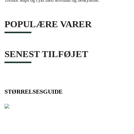
Tremor Mips og cykl med selvtillid og beskyttelse.
POPULÆRE VARER
SENEST TILFØJET
STØRRELSESGUIDE