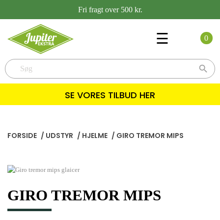
Fri fragt over 500 kr.
Toggle
☰
0
navigation

SE VORES TILBUD HER
FORSIDE
/
UDSTYR
/
HJELME
/
GIRO TREMOR MIPS
GIRO TREMOR MIPS