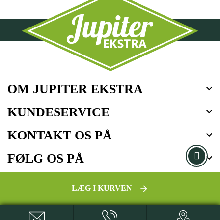
OM JUPITER EKSTRA

KUNDESERVICE

KONTAKT OS PÅ

FØLG OS PÅ

LÆG I KURVEN
arrow_forward