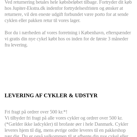
Ved returnering betales hele købsbeløbet tilbage. Fortryder dit køb
hos Jupiter-Ekstra.dk indenfor fortrydelsesfristen og ønsker at
returnere, vil den eneste udgift forbundet være porto for at sende
cyklen eller pakken retur til vores lager.
Bor du i nærheden af vores forretning i København, efterspænder
vi gratis din nye cykel købt hos os inden for de første 3 måneder
fra levering.
LEVERING AF CYKLER & UDSTYR
Fri fragt på ordrer over 500 kr.*!
Vi tilbyder fri fragt på alle vores cykler og ordrer over 500 kr.
(*Gælder ikke ladcykler) til brofaste øer i hele Danmark. Cykler
leveres hjem til dig, mens øvrige ordre leveres til en pakkeshop
nær dig. Du er også velkommen til at afhente din nye cykel eller