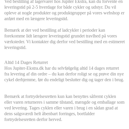
Ved bestilling af lagervarer hos Jupiter Ekstra, kan du forvente en
leveringstid på 2-5 hverdage for både cykler og udstyr. Du vil
opleve at nogle produkter og produktgrupper på vores webshop er
anført med en længere leveringstid.
Bemærk at der ved bestilling af ladcykler i perioder kan
forekomme lidt længere leveringstid grundet travlhed på vores
værksteder. Vi kontakter dig derfor ved bestilling med en estimeret
leveringstid.
Altid 14 Dages Returret
Hos Jupiter-Ekstra.dk har du selvfølgelig altid 14 dages returret
fra levering af din ordre – du kan derfor roligt se og prøve din nye
cykel derhjemme, før du endeligt beslutter dig og tager den i brug.
Bemærk at fortrydelsesretten kun kan benyttes såfremt cyklen
eller varen returneres i samme tilstand, mængde og emballage som
ved levering. Tages cyklen eller varen i brug i en sådan grad at
dens salgsværdi helt åbenbart forringes, bortfalder
fortrydelsesretten derfor herved.