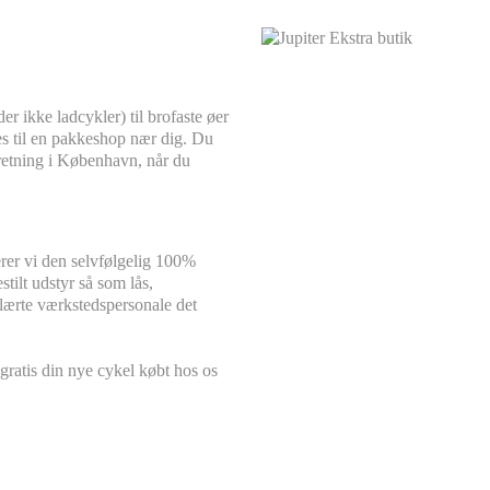
er ikke ladcykler) til brofaste øer
es til en pakkeshop nær dig. Du
rretning i København, når du
erer vi den selvfølgelig 100%
stilt udstyr så som lås,
glærte værkstedspersonale det
gratis din nye cykel købt hos os