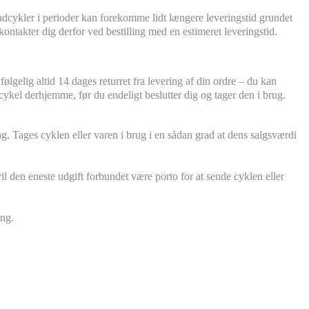
adcykler i perioder kan forekomme lidt længere leveringstid grundet
kontakter dig derfor ved bestilling med en estimeret leveringstid.
ølgelig altid 14 dages returret fra levering af din ordre – du kan
 cykel derhjemme, før du endeligt beslutter dig og tager den i brug.
. Tages cyklen eller varen i brug i en sådan grad at dens salgsværdi
vil den eneste udgift forbundet være porto for at sende cyklen eller
ing.