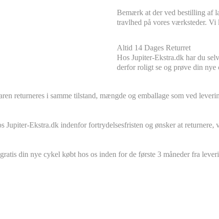
Bemærk at der ved bestilling af l
travlhed på vores værksteder. Vi 
Altid 14 Dages Returret
Hos Jupiter-Ekstra.dk har du selvf
derfor roligt se og prøve din nye
aren returneres i samme tilstand, mængde og emballage som ved levering
s Jupiter-Ekstra.dk indenfor fortrydelsesfristen og ønsker at returnere, 
ratis din nye cykel købt hos os inden for de første 3 måneder fra lever