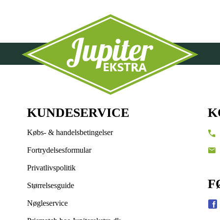
KUNDESERVICE
K
Købs- & handelsbetingelser
Fortrydelsesformular
Privatlivspolitik
F
Størrelsesguide
Nøgleservice