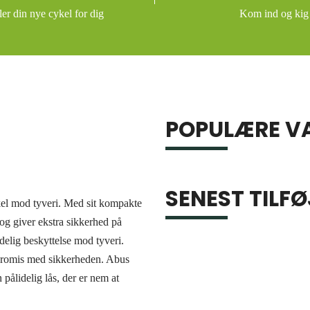
er din nye cykel for dig
Kom ind og kig
POPULÆRE V
SENEST TILFØ
ykel mod tyveri. Med sit kompakte
 og giver ekstra sikkerhed på
delig beskyttelse mod tyveri.
mpromis med sikkerheden. Abus
 pålidelig lås, der er nem at