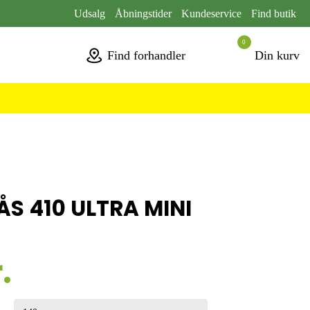
Udsalg
Åbningstider
Kundeservice
Find butik
0
Find forhandler
Din kurv
S 410 ULTRA MINI
.