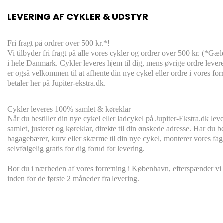
LEVERING AF CYKLER & UDSTYR
Fri fragt på ordrer over 500 kr.*!
Vi tilbyder fri fragt på alle vores cykler og ordrer over 500 kr. (*Gæld
i hele Danmark. Cykler leveres hjem til dig, mens øvrige ordre lever
er også velkommen til at afhente din nye cykel eller ordre i vores fo
betaler her på Jupiter-ekstra.dk.
Cykler leveres
100% s
amlet & køreklar
Når du bestiller din nye cykel eller ladcykel på Jupiter-Ekstra.dk lev
samlet, justeret og køreklar, direkte til din ønskede adresse. Har du be
bagagebærer, kurv eller skærme til din nye cykel, monterer vores fa
selvfølgelig gratis for dig forud for levering.
Bor du i nærheden af vores forretning i København, efterspænder vi 
inden for de første 2 måneder fra levering.