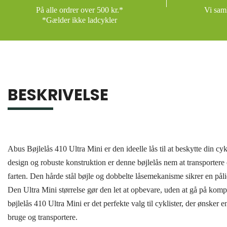
På alle ordrer over 500 kr.*
Vi saml
*Gælder ikke ladcykler
BESKRIVELSE
Abus Bøjlelås 410 Ultra Mini er den ideelle lås til at beskytte din c
design og robuste konstruktion er denne bøjlelås nem at transportere
farten. Den hårde stål bøjle og dobbelte låsemekanisme sikrer en påli
Den Ultra Mini størrelse gør den let at opbevare, uden at gå på ko
bøjlelås 410 Ultra Mini er det perfekte valg til cyklister, der ønsker en
bruge og transportere.