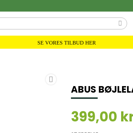

SE VORES TILBUD HER

ABUS BØJLELÅ
399,00 kr