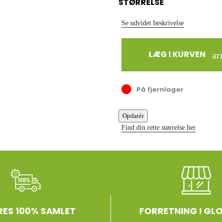
STØRRELSE
Se udvidet beskrivelse
LÆG I KURVEN
ar
På fjernlager
Find din rette størrelse her
RES 100% SAMLET
FORRETNING I GL