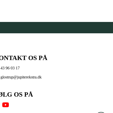
ONTAKT OS PÅ
43 96 03 17
glostrup@jupiterekstra.dk
ØLG OS PÅ