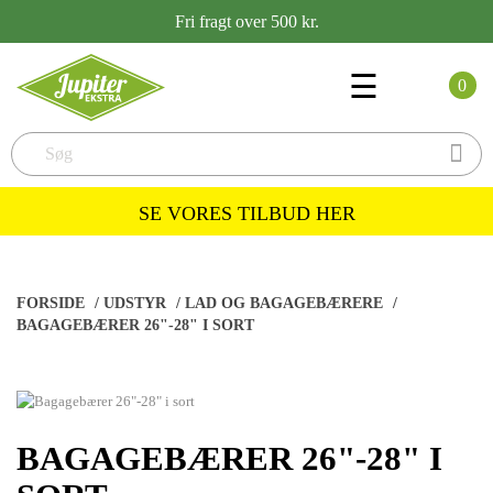
Fri fragt over 500 kr.
Toggle
☰
0
navigation

SE VORES TILBUD HER
FORSIDE
/
UDSTYR
/
LAD OG BAGAGEBÆRERE
/
BAGAGEBÆRER 26"-28" I SORT
BAGAGEBÆRER 26"-28" I