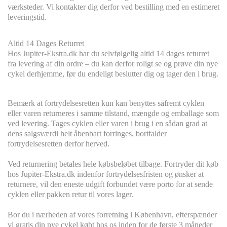
værksteder. Vi kontakter dig derfor ved bestilling med en estimeret
leveringstid.
Altid 14 Dages Returret
Hos Jupiter-Ekstra.dk har du selvfølgelig altid 14 dages returret
fra levering af din ordre – du kan derfor roligt se og prøve din nye
cykel derhjemme, før du endeligt beslutter dig og tager den i brug.
Bemærk at fortrydelsesretten kun kan benyttes såfremt cyklen
eller varen returneres i samme tilstand, mængde og emballage som
ved levering. Tages cyklen eller varen i brug i en sådan grad at
dens salgsværdi helt åbenbart forringes, bortfalder
fortrydelsesretten derfor herved.
Ved returnering betales hele købsbeløbet tilbage. Fortryder dit køb
hos Jupiter-Ekstra.dk indenfor fortrydelsesfristen og ønsker at
returnere, vil den eneste udgift forbundet være porto for at sende
cyklen eller pakken retur til vores lager.
Bor du i nærheden af vores forretning i København, efterspænder
vi gratis din nye cykel købt hos os inden for de første 3 måneder