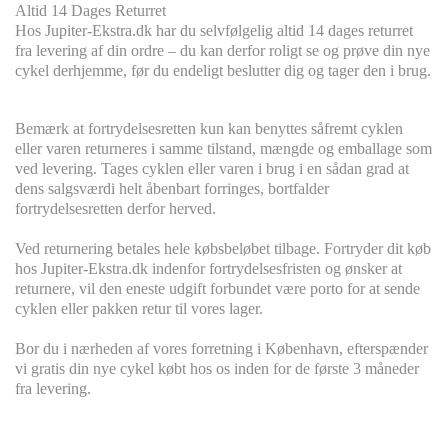
Altid 14 Dages Returret
Hos Jupiter-Ekstra.dk har du selvfølgelig altid 14 dages returret
fra levering af din ordre – du kan derfor roligt se og prøve din nye
cykel derhjemme, før du endeligt beslutter dig og tager den i brug.
Bemærk at fortrydelsesretten kun kan benyttes såfremt cyklen
eller varen returneres i samme tilstand, mængde og emballage som
ved levering. Tages cyklen eller varen i brug i en sådan grad at
dens salgsværdi helt åbenbart forringes, bortfalder
fortrydelsesretten derfor herved.
Ved returnering betales hele købsbeløbet tilbage. Fortryder dit køb
hos Jupiter-Ekstra.dk indenfor fortrydelsesfristen og ønsker at
returnere, vil den eneste udgift forbundet være porto for at sende
cyklen eller pakken retur til vores lager.
Bor du i nærheden af vores forretning i København, efterspænder
vi gratis din nye cykel købt hos os inden for de første 3 måneder
fra levering.