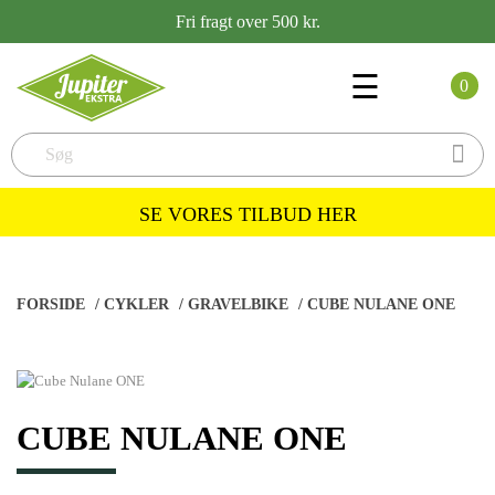
Fri fragt over 500 kr.
Toggle
☰
0
navigation

SE VORES TILBUD HER
FORSIDE
/
CYKLER
/
GRAVELBIKE
/
CUBE NULANE ONE
CUBE NULANE ONE