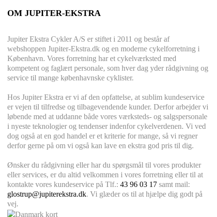
OM JUPITER-EKSTRA
Jupiter Ekstra Cykler A/S er stiftet i 2011 og består af
webshoppen Jupiter-Ekstra.dk og en moderne cykelforretning i
København. Vores forretning har et cykelværksted med
kompetent og faglært personale, som hver dag yder rådgivning og
service til mange københavnske cyklister.
Hos Jupiter Ekstra er vi af den opfattelse, at sublim kundeservice
er vejen til tilfredse og tilbagevendende kunder. Derfor arbejder vi
løbende med at uddanne både vores værksteds- og salgspersonale
i nyeste teknologier og tendenser indenfor cykelverdenen. Vi ved
dog også at en god handel er et kriterie for mange, så vi regner
derfor gerne på om vi også kan lave en ekstra god pris til dig.
Ønsker du rådgivning eller har du spørgsmål til vores produkter
eller services, er du altid velkommen i vores forretning eller til at
kontakte vores kundeservice på Tlf.:
43 96 03 17
samt mail:
glostrup@jupiterekstra.dk
. Vi glæder os til at hjælpe dig godt på
vej.