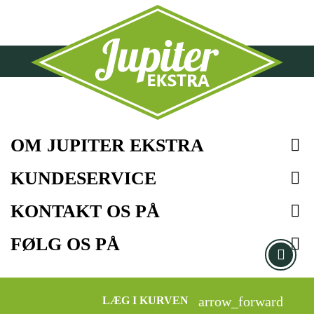
OM JUPITER EKSTRA

KUNDESERVICE

KONTAKT OS PÅ

FØLG OS PÅ

arrow_forward
LÆG I KURVEN