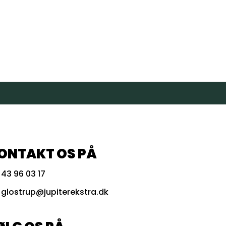
ONTAKT OS PÅ
43 96 03 17
glostrup@jupiterekstra.dk