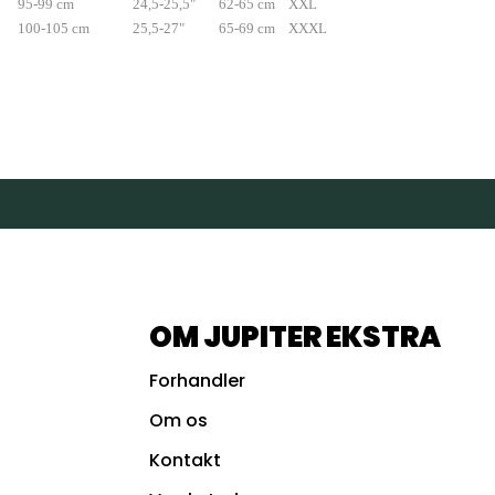
95-99 cm
24,5-25,5"
62-65 cm
XXL
100-105 cm
25,5-27"
65-69 cm
XXXL
OM JUPITER EKSTRA
Forhandler
Om os
Kontakt