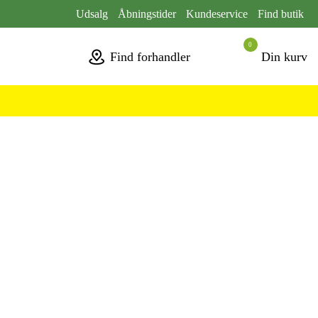
Udsalg
Åbningstider
Kundeservice
Find butik
0
Find forhandler
Din kurv