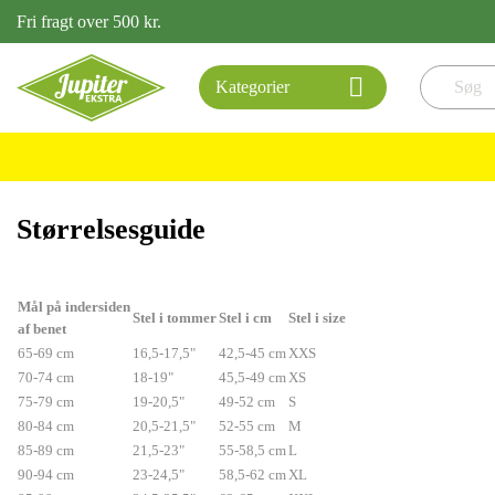
Fri fragt over 500 kr.

Kategorier
Størrelsesguide
Mål på indersiden
Stel i tommer
Stel i cm
Stel i size
af benet
65-69 cm
16,5-17,5"
42,5-45 cm
XXS
70-74 cm
18-19"
45,5-49 cm
XS
75-79 cm
19-20,5"
49-52 cm
S
80-84 cm
20,5-21,5"
52-55 cm
M
85-89 cm
21,5-23"
55-58,5 cm
L
90-94 cm
23-24,5"
58,5-62 cm
XL