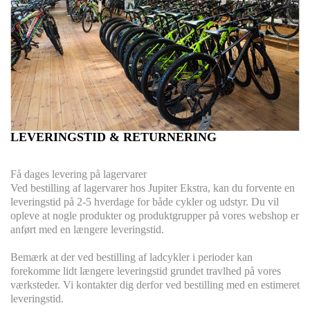
LEVERINGSTID & RETURNERING
Få dages levering på lagervarer
Ved bestilling af lagervarer hos Jupiter Ekstra, kan du forvente en
leveringstid på 2-5 hverdage for både cykler og udstyr. Du vil
opleve at nogle produkter og produktgrupper på vores webshop er
anført med en længere leveringstid.
Bemærk at der ved bestilling af ladcykler i perioder kan
forekomme lidt længere leveringstid grundet travlhed på vores
værksteder. Vi kontakter dig derfor ved bestilling med en estimeret
leveringstid.