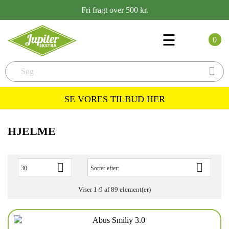
Fri fragt over 500 kr.
Toggle
☰
0
navigation

SE VORES TILBUD HER
HJELME


30
Sorter efter:
Viser 1-9 af 89 element(er)