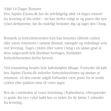
Altid 14 Dages Returret
Hos Jupiter-Ekstra.dk har du selvfølgelig altid 14 dages returret
fra levering af din ordre – du kan derfor roligt se og prøve din nye
cykel derhjemme, før du endeligt beslutter dig og tager den i brug.
Bemærk at fortrydelsesretten kun kan benyttes såfremt cyklen
eller varen returneres i samme tilstand, mængde og emballage som
ved levering. Tages cyklen eller varen i brug i en sådan grad at
dens salgsværdi helt åbenbart forringes, bortfalder
fortrydelsesretten derfor herved.
Ved returnering betales hele købsbeløbet tilbage. Fortryder dit køb
hos Jupiter-Ekstra.dk indenfor fortrydelsesfristen og ønsker at
returnere, vil den eneste udgift forbundet være porto for at sende
cyklen eller pakken retur til vores lager.
Bor du i nærheden af vores forretning i København, efterspænder
vi gratis din nye cykel købt hos os inden for de første 3 måneder
fra levering.